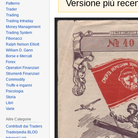
Versione più recen
Patterns
Trader
Trading
Jump
Jump
Trading Intraday
Money Management
to
to
Trading System
navigation
search
Fibonacci
Ralph Nelson Elliott
William D. Gann
Borse e Mercati
Forex
Operatori Finanziari
Strumenti Finanziari
Commodity
Truffe e inganni
Psicologia
Storia
Libri
Varie
Altre Categorie
Contributi dai Traders
Traderpedia BLOG