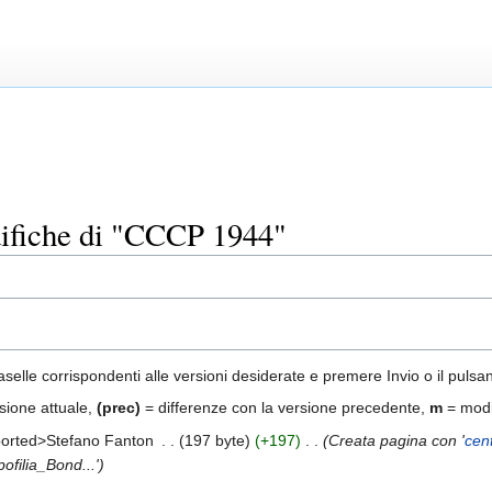
difiche di "CCCP 1944"
aselle corrispondenti alle versioni desiderate e premere Invio o il pulsa
sione attuale,
(prec)
= differenze con la versione precedente,
m
= modi
orted>Stefano Fanton
‎
197 byte
+197
‎
Creata pagina con '
cen
ofilia_Bond...'