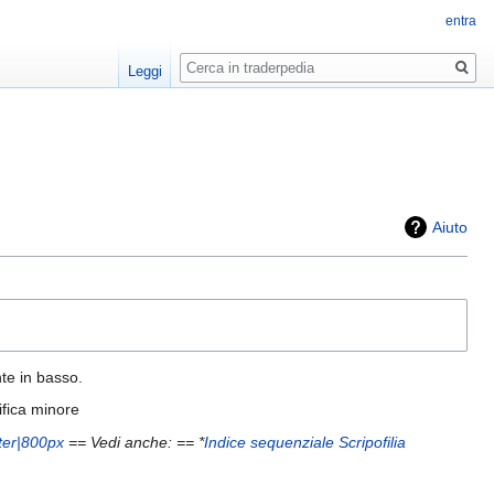
entra
Ricerca
Leggi
Aiuto
nte in basso.
fica minore
ter|800px
== Vedi anche: == *
Indice sequenziale Scripofilia