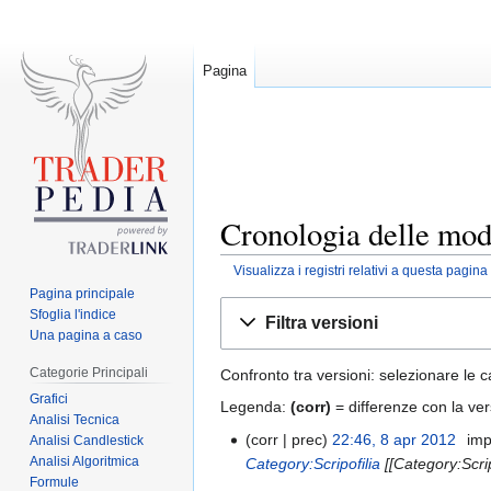
Pagina
Cronologia delle mo
Visualizza i registri relativi a questa pagina
Pagina principale
Jump
Jump
Sfoglia l'indice
Filtra versioni
to
to
Una pagina a caso
navigation
search
Categorie Principali
Confronto tra versioni: selezionare le c
Grafici
Legenda:
(corr)
= differenze con la ver
Analisi Tecnica
corr
prec
22:46, 8 apr 2012
‎
imp
Analisi Candlestick
Analisi Algoritmica
Category:Scripofilia
[[Category:Scrip
Formule