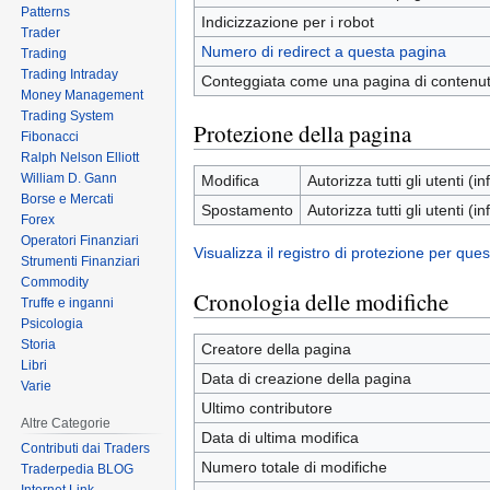
Patterns
Indicizzazione per i robot
Trader
Numero di redirect a questa pagina
Trading
Trading Intraday
Conteggiata come una pagina di contenu
Money Management
Trading System
Protezione della pagina
Fibonacci
Ralph Nelson Elliott
William D. Gann
Modifica
Autorizza tutti gli utenti (inf
Borse e Mercati
Spostamento
Autorizza tutti gli utenti (inf
Forex
Operatori Finanziari
Visualizza il registro di protezione per que
Strumenti Finanziari
Commodity
Cronologia delle modifiche
Truffe e inganni
Psicologia
Storia
Creatore della pagina
Libri
Data di creazione della pagina
Varie
Ultimo contributore
Altre Categorie
Data di ultima modifica
Contributi dai Traders
Numero totale di modifiche
Traderpedia BLOG