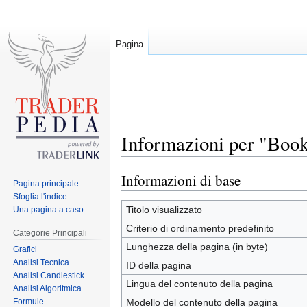
Pagina
Informazioni per "Book
Informazioni di base
Jump
Jump
Pagina principale
to
to
Sfoglia l'indice
navigation
search
Titolo visualizzato
Una pagina a caso
Criterio di ordinamento predefinito
Categorie Principali
Lunghezza della pagina (in byte)
Grafici
Analisi Tecnica
ID della pagina
Analisi Candlestick
Lingua del contenuto della pagina
Analisi Algoritmica
Formule
Modello del contenuto della pagina