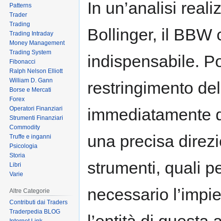
In un’analisi reali
Patterns
to
to
Trader
navigation
search
Trading
Bollinger, il BBW 
Trading Intraday
Money Management
Trading System
indispensabile. Po
Fibonacci
Ralph Nelson Elliott
William D. Gann
restringimento del
Borse e Mercati
Forex
Operatori Finanziari
immediatamente do
Strumenti Finanziari
Commodity
una precisa direzi
Truffe e inganni
Psicologia
Storia
strumenti, quali 
Libri
Varie
necessario l’impie
Altre Categorie
Contributi dai Traders
Traderpedia BLOG
l’entità di questa