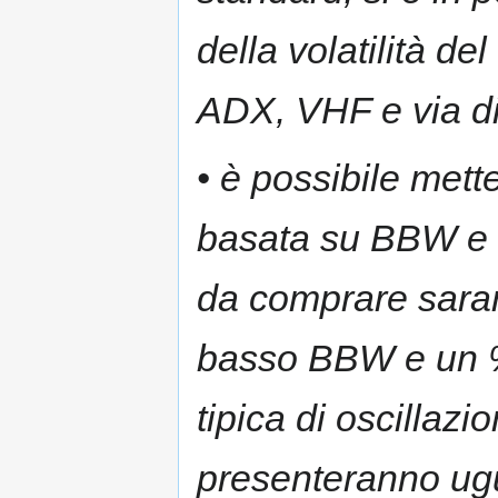
della volatilità del 
ADX, VHF e via d
• è possibile mett
basata su BBW e Bo
da comprare sara
basso BBW e un %B 
tipica di oscillazi
presenteranno ugu