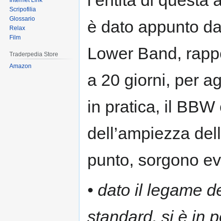
Internet Link
Scripofilia
Glossario
è dato appunto da
Relax
Film
Lower Band, rappo
Traderpedia Store
Amazon
a 20 giorni, per a
in pratica, il BBW
dell’ampiezza dell
punto, sorgono ev
• dato il legame 
standard, si è in 