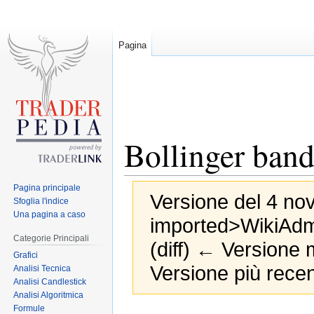
Pagina
Bollinger ban
Pagina principale
Versione del 4 nov
Sfoglia l'indice
Una pagina a caso
imported>WikiAd
Categorie Principali
(diff) ← Versione m
Grafici
Versione più recen
Analisi Tecnica
Analisi Candlestick
Analisi Algoritmica
Formule
Jump
Jump