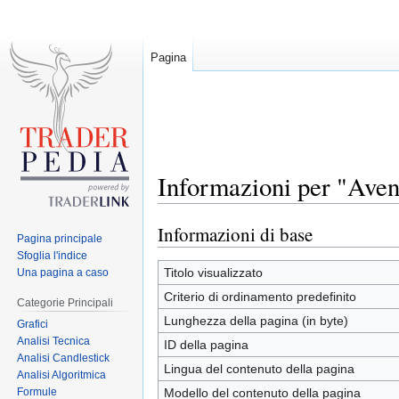
Pagina
Informazioni per "Ave
Informazioni di base
Jump
Jump
Pagina principale
to
to
Sfoglia l'indice
navigation
search
Titolo visualizzato
Una pagina a caso
Criterio di ordinamento predefinito
Categorie Principali
Lunghezza della pagina (in byte)
Grafici
Analisi Tecnica
ID della pagina
Analisi Candlestick
Lingua del contenuto della pagina
Analisi Algoritmica
Formule
Modello del contenuto della pagina