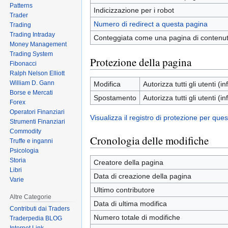
Patterns
Indicizzazione per i robot
Trader
Numero di redirect a questa pagina
Trading
Trading Intraday
Conteggiata come una pagina di contenu
Money Management
Trading System
Protezione della pagina
Fibonacci
Ralph Nelson Elliott
William D. Gann
Modifica
Autorizza tutti gli utenti (inf
Borse e Mercati
Spostamento
Autorizza tutti gli utenti (inf
Forex
Operatori Finanziari
Visualizza il registro di protezione per que
Strumenti Finanziari
Commodity
Cronologia delle modifiche
Truffe e inganni
Psicologia
Storia
Creatore della pagina
Libri
Data di creazione della pagina
Varie
Ultimo contributore
Altre Categorie
Data di ultima modifica
Contributi dai Traders
Numero totale di modifiche
Traderpedia BLOG