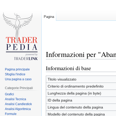
Pagina
Informazioni per "Aba
Informazioni di base
Jump
Jump
Pagina principale
to
to
Sfoglia l'indice
navigation
search
Titolo visualizzato
Una pagina a caso
Criterio di ordinamento predefinito
Categorie Principali
Lunghezza della pagina (in byte)
Grafici
Analisi Tecnica
ID della pagina
Analisi Candlestick
Lingua del contenuto della pagina
Analisi Algoritmica
Formule
Modello del contenuto della pagina