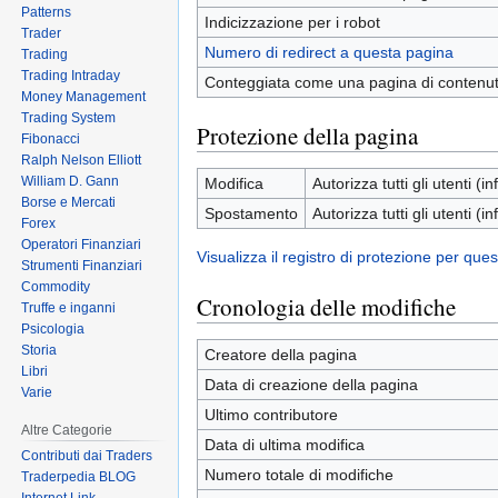
Patterns
Indicizzazione per i robot
Trader
Numero di redirect a questa pagina
Trading
Trading Intraday
Conteggiata come una pagina di contenu
Money Management
Trading System
Protezione della pagina
Fibonacci
Ralph Nelson Elliott
William D. Gann
Modifica
Autorizza tutti gli utenti (inf
Borse e Mercati
Spostamento
Autorizza tutti gli utenti (inf
Forex
Operatori Finanziari
Visualizza il registro di protezione per que
Strumenti Finanziari
Commodity
Cronologia delle modifiche
Truffe e inganni
Psicologia
Storia
Creatore della pagina
Libri
Data di creazione della pagina
Varie
Ultimo contributore
Altre Categorie
Data di ultima modifica
Contributi dai Traders
Numero totale di modifiche
Traderpedia BLOG