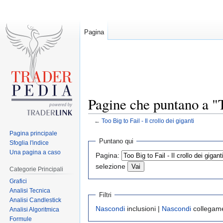
Pagina
Pagine che puntano a "To
←
Too Big to Fail - Il crollo dei giganti
Pagina principale
Jump
Jump
Puntano qui
Sfoglia l'indice
to
to
Una pagina a caso
Pagina:
navigation
search
selezione
Categorie Principali
Grafici
Analisi Tecnica
Filtri
Analisi Candlestick
Nascondi
inclusioni |
Nascondi
collegame
Analisi Algoritmica
Formule