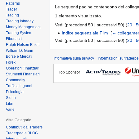
Patterns
Le seguenti pagine contengono dei colleg
Trader
Trading
1 elemento visualizzato.
Trading Intraday
Vedi (precedenti 50 | successivi 50) (
20
|
5
Money Management
Indice sequenziale Film
‎
(
← collegamen
Trading System
Fibonacci
Vedi (precedenti 50 | successivi 50) (
20
|
5
Ralph Nelson Elliott
William D. Gann
Borse e Mercati
Informativa sulla privacy
Informazioni su traderpe
Forex
Operatori Finanziari
Top Sponsor
Strumenti Finanziari
Commodity
Truffe e inganni
Psicologia
Storia
Libri
Varie
Altre Categorie
Contributi dai Traders
Traderpedia BLOG