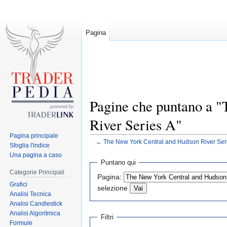
Pagina
Pagine che puntano a 
River Series A"
Pagina principale
←
The New York Central and Hudson River Ser
Sfoglia l'indice
Una pagina a caso
Jump
Jump
Puntano qui
to
to
Categorie Principali
Pagina:
navigation
search
Grafici
selezione
Analisi Tecnica
Analisi Candlestick
Analisi Algoritmica
Filtri
Formule