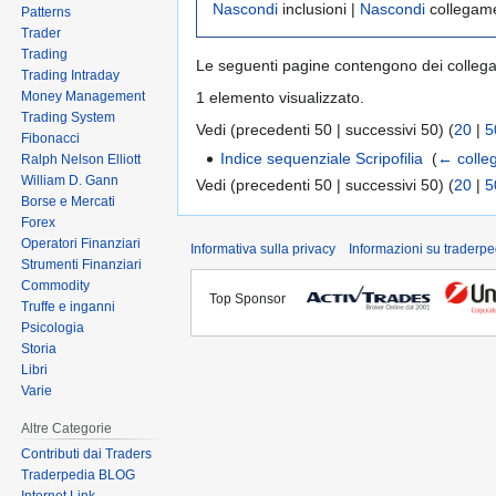
Nascondi
inclusioni |
Nascondi
collegame
Patterns
Trader
Trading
Le seguenti pagine contengono dei colleg
Trading Intraday
Money Management
1 elemento visualizzato.
Trading System
Vedi (precedenti 50 | successivi 50) (
20
|
5
Fibonacci
Indice sequenziale Scripofilia
‎
(
← colle
Ralph Nelson Elliott
William D. Gann
Vedi (precedenti 50 | successivi 50) (
20
|
5
Borse e Mercati
Forex
Operatori Finanziari
Informativa sulla privacy
Informazioni su traderpe
Strumenti Finanziari
Commodity
Top Sponsor
Truffe e inganni
Psicologia
Storia
Libri
Varie
Altre Categorie
Contributi dai Traders
Traderpedia BLOG