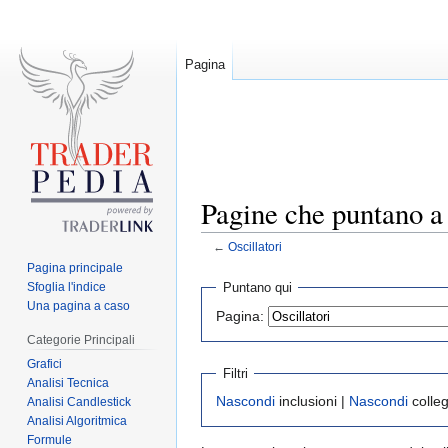
Pagina
Pagine che puntano a 
←
Oscillatori
Pagina principale
Jump
Jump
Sfoglia l'indice
Puntano qui
to
to
Una pagina a caso
Pagina:
navigation
search
Categorie Principali
Grafici
Filtri
Analisi Tecnica
Nascondi
inclusioni |
Nascondi
colle
Analisi Candlestick
Analisi Algoritmica
Formule