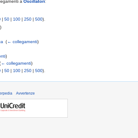
llegamenti a
Oscillatori
:
0
|
50
|
100
|
250
|
500
).
i
)
ca
‎
(
← collegamenti
)
nti
)
(
← collegamenti
)
0
|
50
|
100
|
250
|
500
).
derpedia
Avvertenze