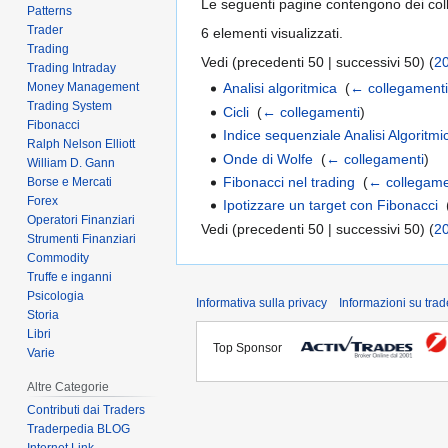
Le seguenti pagine contengono dei co
Patterns
Trader
6 elementi visualizzati.
Trading
Vedi (precedenti 50 | successivi 50) (
2
Trading Intraday
Money Management
Analisi algoritmica
‎
(
← collegament
Trading System
Cicli
‎
(
← collegamenti
)
Fibonacci
Indice sequenziale Analisi Algoritmi
Ralph Nelson Elliott
Onde di Wolfe
‎
(
← collegamenti
)
William D. Gann
Fibonacci nel trading
‎
(
← collegame
Borse e Mercati
Forex
Ipotizzare un target con Fibonacci
‎
Operatori Finanziari
Vedi (precedenti 50 | successivi 50) (
2
Strumenti Finanziari
Commodity
Truffe e inganni
Psicologia
Informativa sulla privacy
Informazioni su tra
Storia
Libri
Top Sponsor
Varie
Altre Categorie
Contributi dai Traders
Traderpedia BLOG