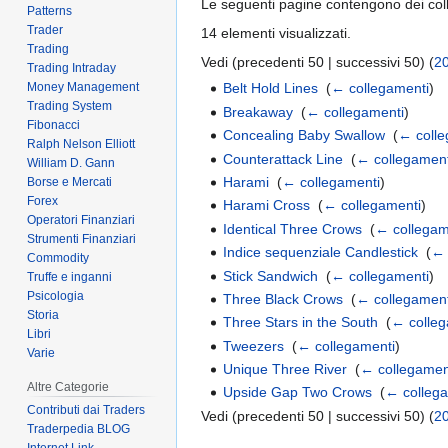
Le seguenti pagine contengono dei co
Patterns
Trader
14 elementi visualizzati.
Trading
Vedi (precedenti 50 | successivi 50) (
2
Trading Intraday
Money Management
Belt Hold Lines
‎
(
← collegamenti
)
Trading System
Breakaway
‎
(
← collegamenti
)
Fibonacci
Concealing Baby Swallow
‎
(
← colle
Ralph Nelson Elliott
Counterattack Line
‎
(
← collegament
William D. Gann
Harami
‎
(
← collegamenti
)
Borse e Mercati
Forex
Harami Cross
‎
(
← collegamenti
)
Operatori Finanziari
Identical Three Crows
‎
(
← collegam
Strumenti Finanziari
Indice sequenziale Candlestick
‎
(
← 
Commodity
Stick Sandwich
‎
(
← collegamenti
)
Truffe e inganni
Psicologia
Three Black Crows
‎
(
← collegament
Storia
Three Stars in the South
‎
(
← colleg
Libri
Tweezers
‎
(
← collegamenti
)
Varie
Unique Three River
‎
(
← collegamen
Altre Categorie
Upside Gap Two Crows
‎
(
← colleg
Contributi dai Traders
Vedi (precedenti 50 | successivi 50) (
2
Traderpedia BLOG