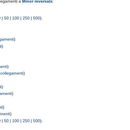
llegamenti a
Minor reversals
:
0
|
50
|
100
|
250
|
500
).
gamenti
)
i
)
enti
)
collegamenti
)
i
)
amenti
)
ti
)
amenti
)
0
|
50
|
100
|
250
|
500
).