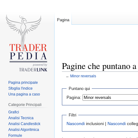
Pagina
Pagine che puntano a
←
Minor reversals
Pagina principale
Jump
Jump
Sfoglia l'indice
Puntano qui
to
to
Una pagina a caso
Pagina:
navigation
search
Categorie Principali
Grafici
Filtri
Analisi Tecnica
Nascondi
inclusioni |
Nascondi
colle
Analisi Candlestick
Analisi Algoritmica
Formule