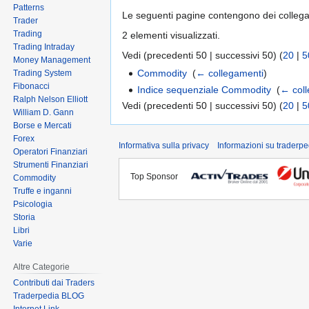
Patterns
Le seguenti pagine contengono dei colleg
Trader
Trading
2 elementi visualizzati.
Trading Intraday
Vedi (precedenti 50 | successivi 50) (
20
|
5
Money Management
Commodity
‎
(
← collegamenti
)
Trading System
Fibonacci
Indice sequenziale Commodity
‎
(
← col
Ralph Nelson Elliott
Vedi (precedenti 50 | successivi 50) (
20
|
5
William D. Gann
Borse e Mercati
Forex
Informativa sulla privacy
Informazioni su traderpe
Operatori Finanziari
Strumenti Finanziari
Top Sponsor
Commodity
Truffe e inganni
Psicologia
Storia
Libri
Varie
Altre Categorie
Contributi dai Traders
Traderpedia BLOG