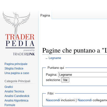
Pagina
Pagine che puntano a 
←
Legname
Pagina principale
Jump
Jump
Puntano qui
Sfoglia l'indice
to
to
Una pagina a caso
Pagina:
navigation
search
selezione
Categorie Principali
Grafici
Analisi Tecnica
Filtri
Analisi Candlestick
Nascondi
inclusioni |
Nascondi
collegame
Analisi Algoritmica
Formule