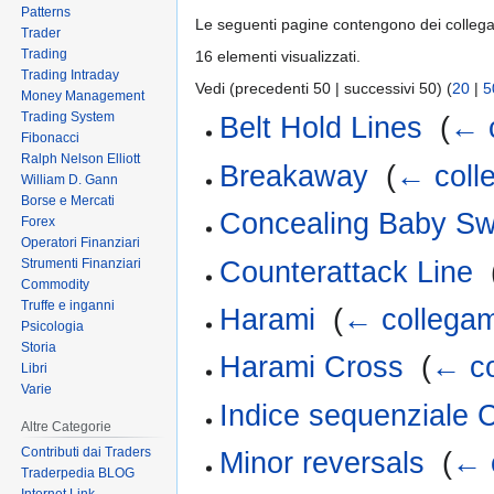
Patterns
Le seguenti pagine contengono dei colleg
Trader
Trading
16 elementi visualizzati.
Trading Intraday
Vedi (precedenti 50 | successivi 50) (
20
|
5
Money Management
Trading System
Belt Hold Lines
‎
(
← 
Fibonacci
Ralph Nelson Elliott
Breakaway
‎
(
← coll
William D. Gann
Borse e Mercati
Concealing Baby Sw
Forex
Operatori Finanziari
Counterattack Line
‎
Strumenti Finanziari
Commodity
Truffe e inganni
Harami
‎
(
← collegam
Psicologia
Storia
Harami Cross
‎
(
← co
Libri
Varie
Indice sequenziale 
Altre Categorie
Contributi dai Traders
Minor reversals
‎
(
← 
Traderpedia BLOG