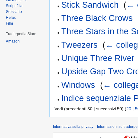
Internet Link
Stick Sandwich
‎
(
← 
Scripofilia
Glossario
Three Black Crows
‎
Relax
Film
Three Stars in the S
Traderpedia Store
Amazon
Tweezers
‎
(
← colle
Unique Three River
Upside Gap Two Cr
Windows
‎
(
← colleg
Indice sequenziale 
Vedi (precedenti 50 | successivi 50) (
20
|
5
Informativa sulla privacy
Informazioni su traderpe