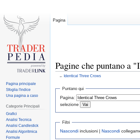
Pagina
Pagine che puntano a "
←
Identical Three Crows
Pagina principale
Jump
Jump
Puntano qui
Sfoglia l'indice
to
to
Una pagina a caso
Pagina:
navigation
search
selezione
Categorie Principali
Grafici
Analisi Tecnica
Filtri
Analisi Candlestick
Nascondi
inclusioni |
Nascondi
collegame
Analisi Algoritmica
Formule