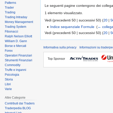
Patterns
Le seguenti pagine contengono dei colleg
Trader
Trading
1 elemento visualizzato.
Trading Intraday
Vedi (precedenti 50 | successivi 50) (
20
|
5
Money Management
Indice sequenziale Formule
‎
(
← colleg
Trading System
Fibonacci
Vedi (precedenti 50 | successivi 50) (
20
|
5
Ralph Nelson Elliott
William D. Gann
Borse e Mercati
Informativa sulla privacy
Informazioni su traderpe
Forex
Operatori Finanziari
Top Sponsor
Strumenti Finanziari
Commodity
Truffe e inganni
Psicologia
Storia
Libri
Varie
Altre Categorie
Contributi dai Traders
Traderpedia BLOG