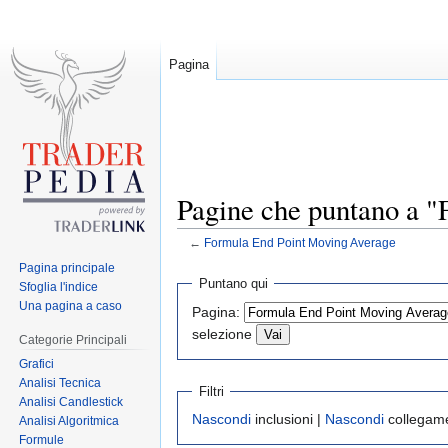
Pagina
Pagine che puntano a 
←
Formula End Point Moving Average
Pagina principale
Jump
Jump
Puntano qui
Sfoglia l'indice
to
to
Una pagina a caso
Pagina:
navigation
search
selezione
Categorie Principali
Grafici
Analisi Tecnica
Filtri
Analisi Candlestick
Nascondi
inclusioni |
Nascondi
collegame
Analisi Algoritmica
Formule