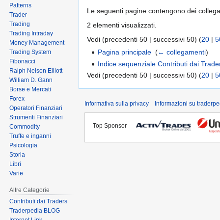
Patterns
Le seguenti pagine contengono dei colleg
Trader
Trading
2 elementi visualizzati.
Trading Intraday
Vedi (precedenti 50 | successivi 50) (
20
|
5
Money Management
Pagina principale
‎
(
← collegamenti
)
Trading System
Fibonacci
Indice sequenziale Contributi dai Trade
Ralph Nelson Elliott
Vedi (precedenti 50 | successivi 50) (
20
|
5
William D. Gann
Borse e Mercati
Forex
Informativa sulla privacy
Informazioni su traderpe
Operatori Finanziari
Strumenti Finanziari
Top Sponsor
Commodity
Truffe e inganni
Psicologia
Storia
Libri
Varie
Altre Categorie
Contributi dai Traders
Traderpedia BLOG