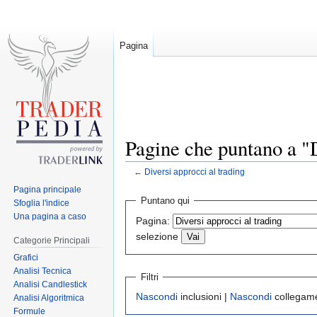
Pagina
Pagine che puntano a "D
←
Diversi approcci al trading
Pagina principale
Jump
Jump
Puntano qui
Sfoglia l'indice
to
to
Una pagina a caso
Pagina:
navigation
search
selezione
Categorie Principali
Grafici
Analisi Tecnica
Filtri
Analisi Candlestick
Nascondi
inclusioni |
Nascondi
collegame
Analisi Algoritmica
Formule