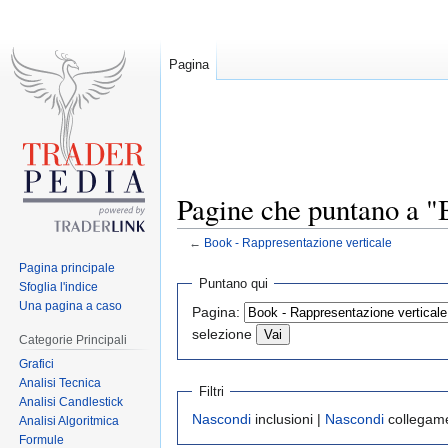
Pagina
Pagine che puntano a "
←
Book - Rappresentazione verticale
Pagina principale
Jump
Jump
Puntano qui
Sfoglia l'indice
to
to
Una pagina a caso
Pagina:
navigation
search
selezione
Categorie Principali
Grafici
Analisi Tecnica
Filtri
Analisi Candlestick
Nascondi
inclusioni |
Nascondi
collegame
Analisi Algoritmica
Formule