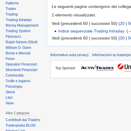
Patterns
Le seguenti pagine contengono dei colleg
Trader
Trading
1 elemento visualizzato.
Trading Intraday
Vedi (precedenti 50 | successivi 50) (
20
|
5
Money Management
Indice sequenziale Trading Intraday
‎
(
←
Trading System
Fibonacci
Vedi (precedenti 50 | successivi 50) (
20
|
5
Ralph Nelson Elliott
William D. Gann
Borse e Mercati
Informativa sulla privacy
Informazioni su traderpe
Forex
Operatori Finanziari
Top Sponsor
Strumenti Finanziari
Commodity
Truffe e inganni
Psicologia
Storia
Libri
Varie
Altre Categorie
Contributi dai Traders
Traderpedia BLOG