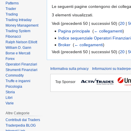
Patterns
Le seguenti pagine contengono dei colleg
Trader
Trading
3 elementi visualizzati.
Trading Intraday
Vedi (precedenti 50 | successivi 50) (
20
|
5
Money Management
Pagina principale
‎
(
← collegamenti
)
Trading System
Fibonacci
Indice sequenziale Operatori Finanziari
Ralph Nelson Elliott
Broker
‎
(
← collegamenti
)
William D. Gann
Vedi (precedenti 50 | successivi 50) (
20
|
5
Borse e Mercati
Forex
Operatori Finanziari
Informativa sulla privacy
Informazioni su traderpe
Strumenti Finanziari
Commodity
Truffe e inganni
Top Sponsor
Psicologia
Storia
Libri
Varie
Altre Categorie
Contributi dai Traders
Traderpedia BLOG