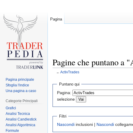
Pagina
Pagine che puntano a "
←
ActivTrades
Pagina principale
Jump
Jump
Puntano qui
Sfoglia l'indice
to
to
Una pagina a caso
Pagina:
navigation
search
selezione
Categorie Principali
Grafici
Analisi Tecnica
Filtri
Analisi Candlestick
Nascondi
inclusioni |
Nascondi
collegame
Analisi Algoritmica
Formule